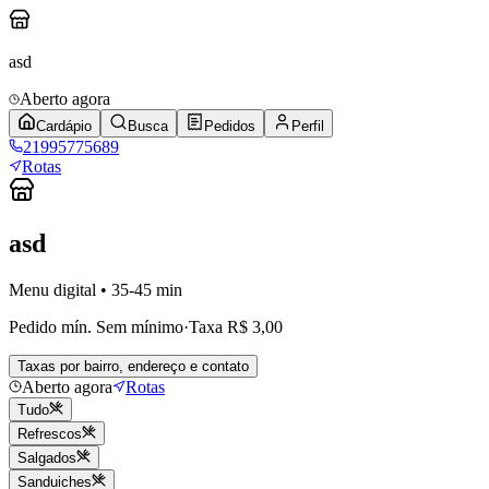
asd
Aberto agora
Cardápio
Busca
Pedidos
Perfil
21995775689
Rotas
asd
Menu digital • 35-45 min
Pedido mín.
Sem mínimo
·
Taxa
R$ 3,00
Taxas por bairro, endereço e contato
Aberto agora
Rotas
Tudo
Refrescos
Salgados
Sanduiches