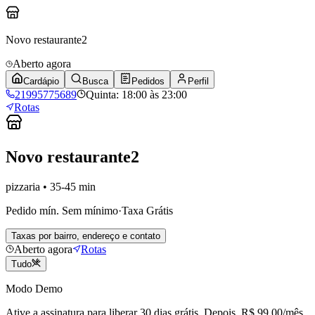
Novo restaurante2
Aberto agora
Cardápio
Busca
Pedidos
Perfil
21995775689
Quinta: 18:00 às 23:00
Rotas
Novo restaurante2
pizzaria • 35-45 min
Pedido mín.
Sem mínimo
·
Taxa
Grátis
Taxas por bairro, endereço e contato
Aberto agora
Rotas
Tudo
Modo Demo
Ative a assinatura para liberar 30 dias grátis. Depois, R$ 99,00/mês.