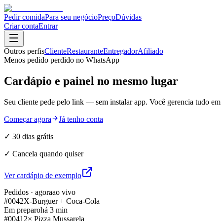
Pedir comida
Para seu negócio
Preço
Dúvidas
Criar conta
Entrar
Outros perfis
Cliente
Restaurante
Entregador
Afiliado
Menos pedido perdido no WhatsApp
Cardápio e painel no mesmo lugar
Seu cliente pede pelo link — sem instalar app. Você gerencia tudo em
Começar agora
Já tenho conta
✓ 30 dias grátis
✓ Cancela quando quiser
Ver cardápio de exemplo
Pedidos · agora
ao vivo
#0042
X-Burguer + Coca-Cola
Em preparo
há 3 min
#0041
2× Pizza Mussarela