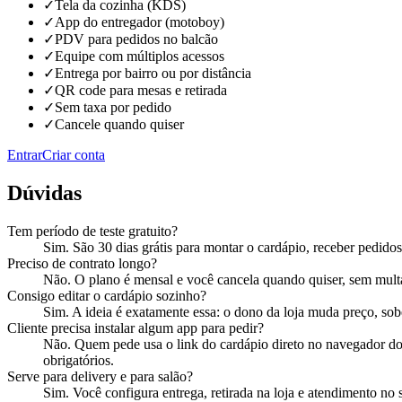
✓
Tela da cozinha (KDS)
✓
App do entregador (motoboy)
✓
PDV para pedidos no balcão
✓
Equipe com múltiplos acessos
✓
Entrega por bairro ou por distância
✓
QR code para mesas e retirada
✓
Sem taxa por pedido
✓
Cancele quando quiser
Entrar
Criar conta
Dúvidas
Tem período de teste gratuito?
Sim. São 30 dias grátis para montar o cardápio, receber pedidos 
Preciso de contrato longo?
Não. O plano é mensal e você cancela quando quiser, sem mult
Consigo editar o cardápio sozinho?
Sim. A ideia é exatamente essa: o dono da loja muda preço, sob
Cliente precisa instalar algum app para pedir?
Não. Quem pede usa o link do cardápio direto no navegador do 
obrigatórios.
Serve para delivery e para salão?
Sim. Você configura entrega, retirada na loja e atendimento n